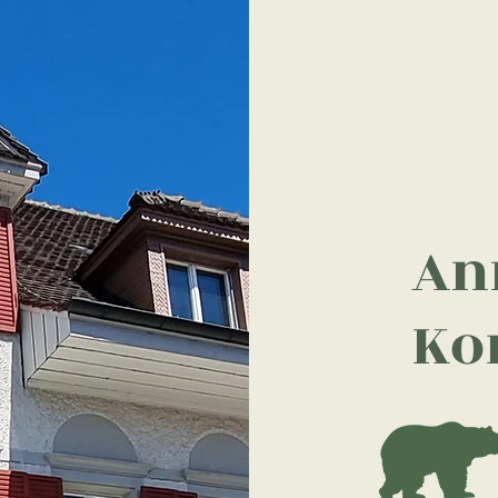
An
Ko